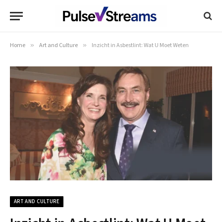
Home
»
Art and Culture
»
Inzicht in Asbestlint: Wat U Moet Weten
ART AND CULTURE