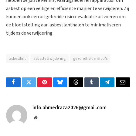
hebben de juiste kennis, vaardigheden en apparatuur om
asbest op een veilige en efficiënte manier te verwijderen. Zij
kunnen ook een uitgebreide risico-evaluatie uitvoeren om
de blootstelling aan asbestlanthalen te minimaliseren
tijdens de verwijdering.
asbestlint
asbestverwijdering
gezondheidsrisico's
Facebook
Twitter
Pinterest
Bluesky
Threads
Tumblr
Telegram
Email
info.ahmedraza2026@gmail.com
Website